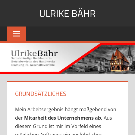
Zum
ULRIKE BÄHR
Inhalt
springen
Selbständige
Buchhalterin,
Betriebswirtin
des
Handwerks,
Buchung
lfd.
Geschäftsvorfälle
GRUNDSÄTZLICHES
Mein Arbeitsergebnis hängt maßgebend von
der
Mitarbeit des Unternehmens ab.
Aus
diesem Grund ist mir im Vorfeld eines
möglichen Auftrages ein ausführliches